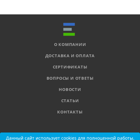
О КОМПАНИИ
ДОСТАВКА И ОПЛАТА
СЕРТИФИКАТЫ
ВОПРОСЫ И ОТВЕТЫ
НОВОСТИ
СТАТЬИ
КОНТАКТЫ
8 800 555-11-78
Данный сайт использует cookies для полноценной работы.
Данный сайт использует cookies для полноценной работы.