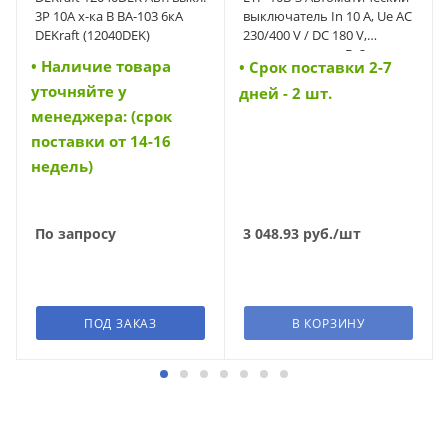
3Р 10А х-ка B ВА-103 6кА
выключатель In 10 A, Ue AC
DEKraft (12040DEK)
230/400 V / DC 180 V,
характеристика B, 3-полюс,
• Наличие товара
• Cрок поставки 2-7
Icn 6 kA (42241)
уточняйте у
дней - 2 шт.
менеджера: (срок
поставки от 14-16
недель)
По запросу
3 048.93
руб.
/шт
ПОД ЗАКАЗ
В КОРЗИНУ