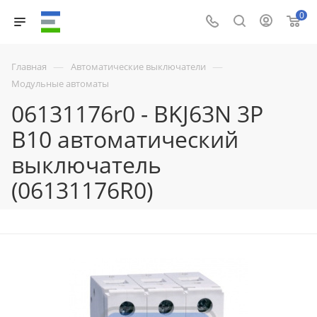
0
—
—
Главная
Автоматические выключатели
Модульные автоматы
06131176r0 - BKJ63N 3P
B10 автоматический
выключатель
(06131176R0)