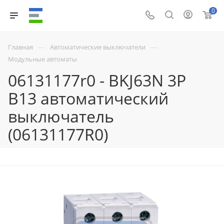
0
—
—
Главная
Автоматические выключатели
Модульные автоматы
06131177r0 - BKJ63N 3P
B13 автоматический
выключатель
(06131177R0)