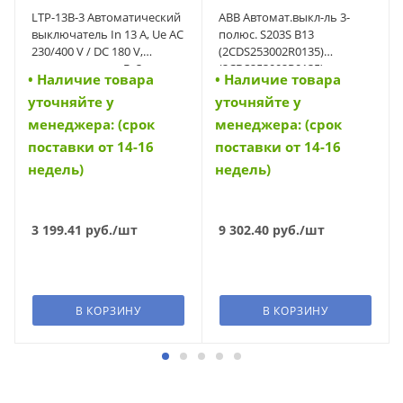
LTP-13B-3 Автоматический
ABB Автомат.выкл-ль 3-
выключатель In 13 A, Ue AC
полюс. S203S B13
230/400 V / DC 180 V,
(2CDS253002R0135)
характеристика B, 3-полюс,
(2CDS253002R0135)
• Наличие товара
• Наличие товара
Icn 6 kA (42242)
уточняйте у
уточняйте у
менеджера: (срок
менеджера: (срок
поставки от 14-16
поставки от 14-16
недель)
недель)
3 199.41
руб.
/шт
9 302.40
руб.
/шт
В КОРЗИНУ
В КОРЗИНУ