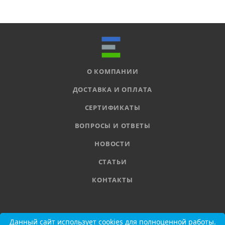
О КОМПАНИИ
ДОСТАВКА И ОПЛАТА
СЕРТИФИКАТЫ
ВОПРОСЫ И ОТВЕТЫ
НОВОСТИ
СТАТЬИ
КОНТАКТЫ
8 800 555-11-78
Данный сайт использует cookies для полноценной работы.
Данный сайт использует cookies для полноценной работы.