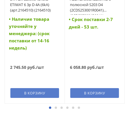
ETIMAT 6 3p D 4A (6kA)
полюсной S203 D4
(арт.2164510) (2164510)
(2CDS253001R0041)
(2CDS253001R0041)
• Наличие товара
• Cрок поставки 2-7
уточняйте у
дней - 53 шт.
менеджера: (срок
поставки от 14-16
недель)
2 745.50
руб.
/шт
6 058.80
руб.
/шт
В КОРЗИНУ
В КОРЗИНУ