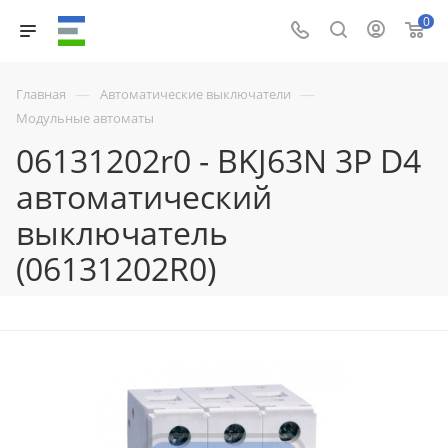
0
—
—
Главная
Автоматические выключатели
Модульные автоматы
06131202r0 - BKJ63N 3P D4
автоматический
выключатель
(06131202R0)