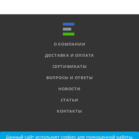
О КОМПАНИИ
ДОСТАВКА И ОПЛАТА
СЕРТИФИКАТЫ
ВОПРОСЫ И ОТВЕТЫ
НОВОСТИ
СТАТЬИ
КОНТАКТЫ
8 800 555-11-78
Данный сайт использует cookies для полноценной работы.
Данный сайт использует cookies для полноценной работы.