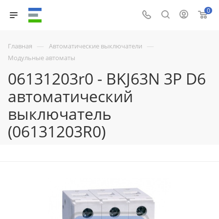
0
—
—
Главная
Автоматические выключатели
Модульные автоматы
06131203r0 - BKJ63N 3P D6
автоматический
выключатель
(06131203R0)