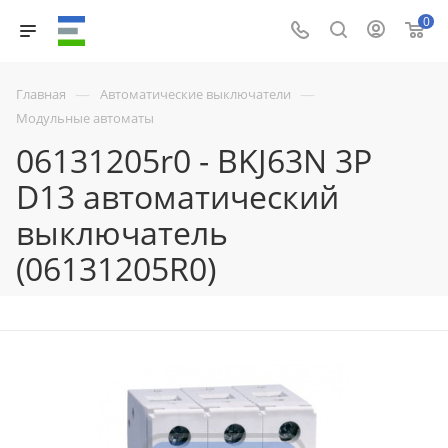
0
—
—
Главная
Автоматические выключатели
Модульные автоматы
06131205r0 - BKJ63N 3P
D13 автоматический
выключатель
(06131205R0)