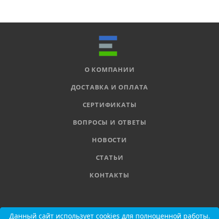
О КОМПАНИИ
ДОСТАВКА И ОПЛАТА
СЕРТИФИКАТЫ
ВОПРОСЫ И ОТВЕТЫ
НОВОСТИ
СТАТЬИ
КОНТАКТЫ
8 800 555-11-78
Данный сайт использует cookies для полноценной работы.
Данный сайт использует cookies для полноценной работы.