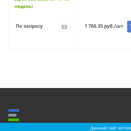
недель)
По запросу
1 760.35
руб.
/шт
Данный сайт исполь
Данный сайт исполь
О КОМПАНИИ