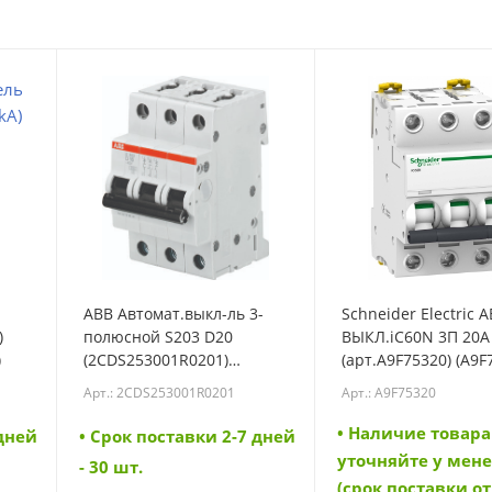
ABB Автомат.выкл-ль 3-
Schneider Electric А
)
полюсной S203 D20
ВЫКЛ.iC60N 3П 20A
)
(2CDS253001R0201)
(арт.A9F75320) (A9F
(2CDS253001R0201)
Арт.: 2CDS253001R0201
Арт.: A9F75320
• Наличие товара
 дней
• Cрок поставки 2-7 дней
уточняйте у мен
- 30 шт.
(срок поставки от