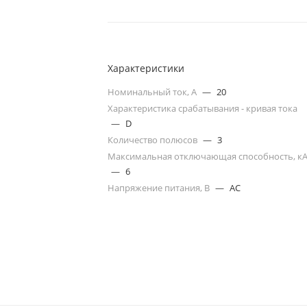
Характеристики
Номинальный ток, А
—
20
Характеристика срабатывания - кривая тока
—
D
Количество полюсов
—
3
Максимальная отключающая способность, к
—
6
Напряжение питания, В
—
AC