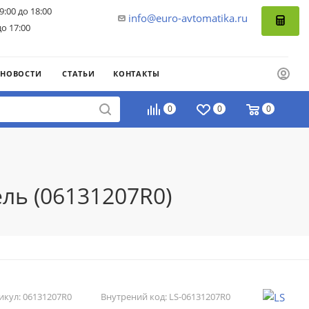
9:00 до 18:00
info@euro-avtomatika.ru
до 17:00
НОВОСТИ
СТАТЬИ
КОНТАКТЫ
0
0
0
ль (06131207R0)
икул:
06131207R0
Внутрений код:
LS-06131207R0