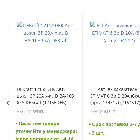
DEKraft 12155DEK Авт.
ETI Авт. выключатель
выкл. 3Р 20А х-ка D ВА-103
ETIMAT 6 3p D 20A (6kA
6кА DEKraft (12155DEK)
(арт.2164517) (2164517
Арт.: 12155DEK
Арт.: 2164517
• Наличие товара
• Cрок поставки 2-7
а:
уточняйте у менеджера:
- 3 шт.
6
(срок поставки от 14-16