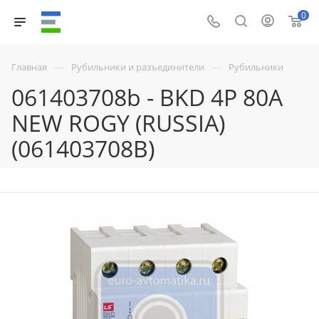
0
—
—
Главная
Рубильники и разъединители
Рубильники
061403708b - BKD 4P 80A
NEW ROGY (RUSSIA)
(061403708B)