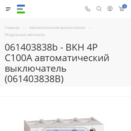
0
—
—
Главная
Автоматические выключатели
Модульные автоматы
061403838b - BKH 4P
C100A автоматический
выключатель
(061403838B)