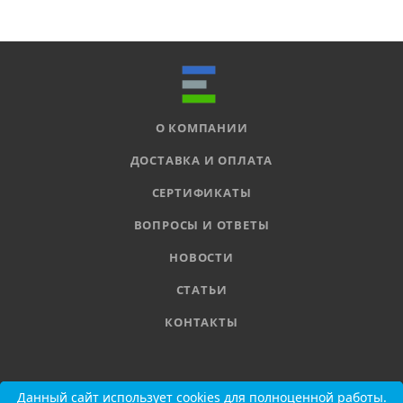
О КОМПАНИИ
ДОСТАВКА И ОПЛАТА
СЕРТИФИКАТЫ
ВОПРОСЫ И ОТВЕТЫ
НОВОСТИ
СТАТЬИ
КОНТАКТЫ
8 800 555-11-78
Данный сайт использует cookies для полноценной работы.
Данный сайт использует cookies для полноценной работы.