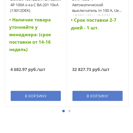
4Р 100А х-ка С ВА-201 10кА
Автоматический
(13012DEK)
выключатель In 100 A, Ue
AC 230/400 V / DC 288 V,
• Наличие товара
• Cрок поставки 2-7
характеристика C, 4-полюс,
уточняйте у
Icn 10 kA (42286)
дней - 1 шт.
менеджера: (срок
поставки от 14-16
недель)
4 682.97
руб.
/шт
32 827.73
руб.
/шт
В КОРЗИНУ
В КОРЗИНУ