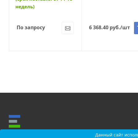
недель)
По запросу
6 368.40
руб.
/шт
Данный сайт исполь
Данный сайт исполь
О КОМПАНИИ