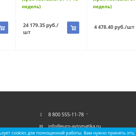
недель)
недель)
24 179.35
руб.
/
4 478.40
руб.
/шт
шт
8 800 555-11-78
info@euro-avtomatika.ru
зует cookies для полноценной работы. Вам нужно принять это, 
зует cookies для полноценной работы. Вам нужно принять это, 