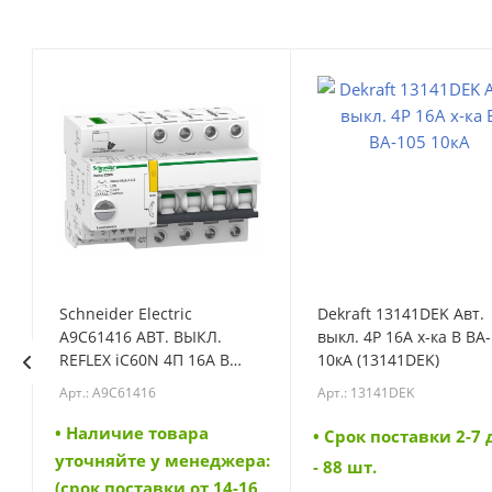
Schneider Electric
Dekraft 13141DEK Авт.
A9C61416 АВТ. ВЫКЛ.
выкл. 4P 16A х-ка B ВА
REFLEX iC60N 4П 16A B
10кА (13141DEK)
Ti24 (A9C61416)
Арт.: A9C61416
Арт.: 13141DEK
• Наличие товара
• Cрок поставки 2-7
а:
уточняйте у менеджера:
- 88 шт.
6
(срок поставки от 14-16