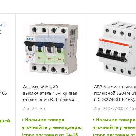
Автоматический
ABB Автомат.выкл-л
-105
выключатель 16А, кривая
полюсной S204M B
отключения В, 4 полюса,
(2CDS274001R0165)
откл. способность 10 кА
(2CDS274001R0165)
Арт.: 279035
Арт.: 2CDS274001R016
(FAZ-B16/4) (279035)
• Наличие товара
• Наличие товара
 дней
уточняйте у менеджера:
уточняйте у мен
(срок поставки от 14-16
(срок поставки от