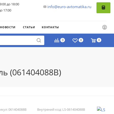
9:00 до 18:00
info@euro-avtomatika.ru
до 17:00
НОВОСТИ
СТАТЬИ
КОНТАКТЫ
0
0
0
ль (061404088B)
икул:
061404088B
Внутрений код:
LS-061404088B