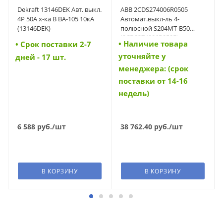
Dekraft 13146DEK Авт. выкл.
ABB 2CDS274006R0505
4P 50A х-ка B ВА-105 10кА
Автомат.выкл-ль 4-
(13146DEK)
полюсной S204MT-B50
(2CDS274006R0505)
• Наличие товара
• Cрок поставки 2-7
уточняйте у
дней - 17 шт.
менеджера: (срок
поставки от 14-16
недель)
6 588
руб.
/шт
38 762.40
руб.
/шт
В КОРЗИНУ
В КОРЗИНУ