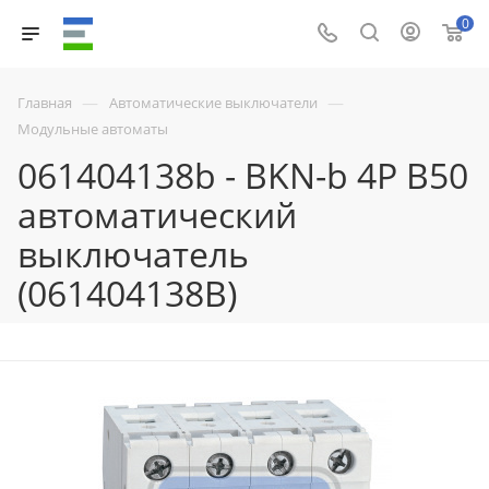
0
—
—
Главная
Автоматические выключатели
Модульные автоматы
061404138b - BKN-b 4P B50
автоматический
выключатель
(061404138B)