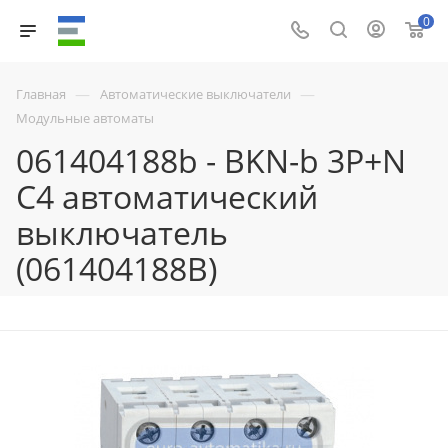
0
—
—
Главная
Автоматические выключатели
Модульные автоматы
061404188b - BKN-b 3P+N
C4 автоматический
выключатель
(061404188B)