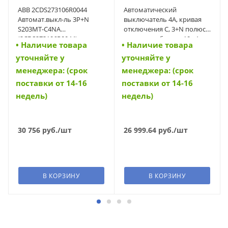
ABB 2CDS273106R0044
Автоматический
Автомат.выкл-ль 3P+N
выключатель 4А, кривая
S203MT-C4NA
отключения C, 3+N полюса,
(2CDS273106R0044)
откл. способность 10 кА
• Наличие товара
• Наличие товара
(FAZ-C4/3N) (278967)
уточняйте у
уточняйте у
менеджера: (срок
менеджера: (срок
поставки от 14-16
поставки от 14-16
недель)
недель)
30 756
руб.
/шт
26 999.64
руб.
/шт
В КОРЗИНУ
В КОРЗИНУ