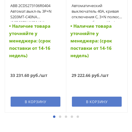
ABB 2CDS273106R0404
Автоматический
Автомат.выкл-ль 3P+N
выключатель 40А, кривая
S203MT-C40NA
отключения С, 3+N полюса,
(2CDS273106R0404)
откл. способность 10 кА
• Наличие товара
• Наличие товара
(FAZ-C40/3N) (278979)
уточняйте у
уточняйте у
менеджера: (срок
менеджера: (срок
поставки от 14-16
поставки от 14-16
недель)
недель)
33 231.60
руб.
/шт
29 222.66
руб.
/шт
В КОРЗИНУ
В КОРЗИНУ