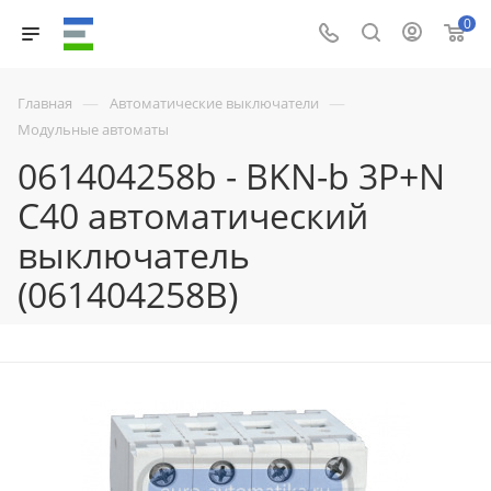
0
—
—
Главная
Автоматические выключатели
Модульные автоматы
061404258b - BKN-b 3P+N
C40 автоматический
выключатель
(061404258B)