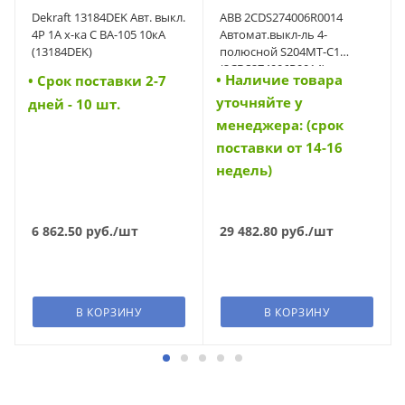
Dekraft 13184DEK Авт. выкл.
ABB 2CDS274006R0014
4P 1A х-ка C ВА-105 10кА
Автомат.выкл-ль 4-
(13184DEK)
полюсной S204MT-C1
(2CDS274006R0014)
• Наличие товара
• Cрок поставки 2-7
уточняйте у
дней - 10 шт.
менеджера: (срок
поставки от 14-16
недель)
6 862.50
руб.
/шт
29 482.80
руб.
/шт
В КОРЗИНУ
В КОРЗИНУ