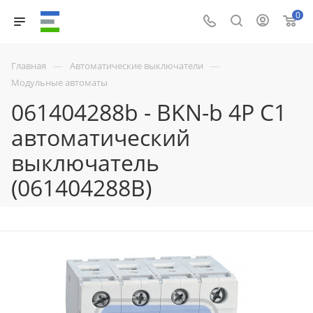
0
—
—
Главная
Автоматические выключатели
Модульные автоматы
061404288b - BKN-b 4P C1
автоматический
выключатель
(061404288B)