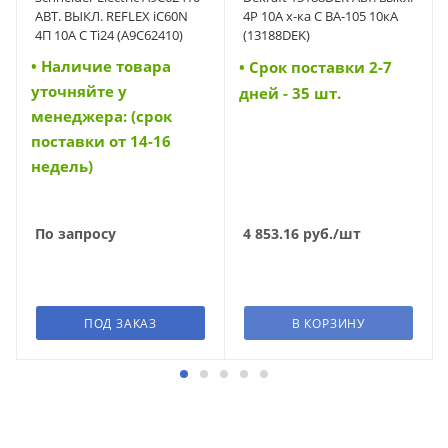
АВТ. ВЫКЛ. REFLEX iC60N
4P 10A х-ка C ВА-105 10кА
4П 10A C Ti24 (A9C62410)
(13188DEK)
• Наличие товара
• Cрок поставки 2-7
уточняйте у
дней - 35 шт.
менеджера: (срок
поставки от 14-16
недель)
По запросу
4 853.16
руб.
/шт
ПОД ЗАКАЗ
В КОРЗИНУ