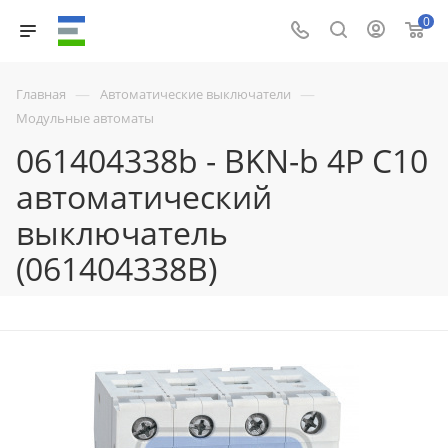
0
—
—
Главная
Автоматические выключатели
Модульные автоматы
061404338b - BKN-b 4P C10
автоматический
выключатель
(061404338B)