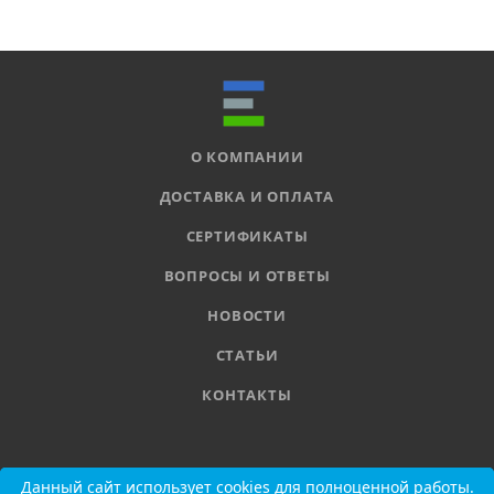
О КОМПАНИИ
ДОСТАВКА И ОПЛАТА
СЕРТИФИКАТЫ
ВОПРОСЫ И ОТВЕТЫ
НОВОСТИ
СТАТЬИ
КОНТАКТЫ
8 800 555-11-78
Данный сайт использует cookies для полноценной работы.
Данный сайт использует cookies для полноценной работы.