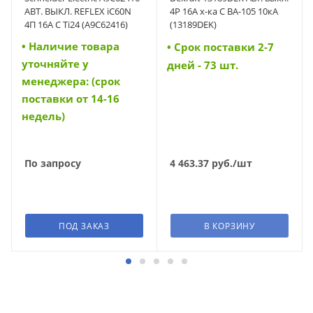
АВТ. ВЫКЛ. REFLEX iC60N
4P 16A х-ка C ВА-105 10кА
4П 16A C Ti24 (A9C62416)
(13189DEK)
• Наличие товара
• Cрок поставки 2-7
уточняйте у
дней - 73 шт.
менеджера: (срок
поставки от 14-16
недель)
По запросу
4 463.37
руб.
/шт
ПОД ЗАКАЗ
В КОРЗИНУ