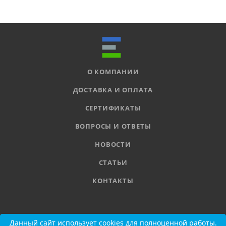
О КОМПАНИИ
ДОСТАВКА И ОПЛАТА
СЕРТИФИКАТЫ
ВОПРОСЫ И ОТВЕТЫ
НОВОСТИ
СТАТЬИ
КОНТАКТЫ
8 800 555-11-78
Данный сайт использует cookies для полноценной работы.
Данный сайт использует cookies для полноценной работы.