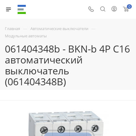
0
—
—
Главная
Автоматические выключатели
Модульные автоматы
061404348b - BKN-b 4P C16
автоматический
выключатель
(061404348B)