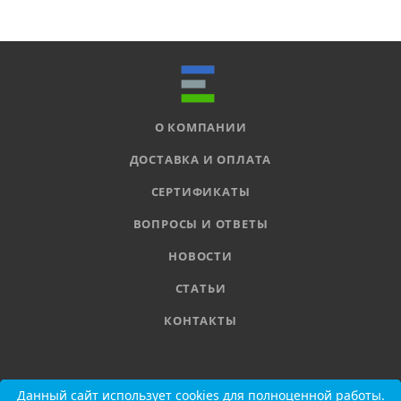
О КОМПАНИИ
ДОСТАВКА И ОПЛАТА
СЕРТИФИКАТЫ
ВОПРОСЫ И ОТВЕТЫ
НОВОСТИ
СТАТЬИ
КОНТАКТЫ
8 800 555-11-78
Данный сайт использует cookies для полноценной работы.
Данный сайт использует cookies для полноценной работы.