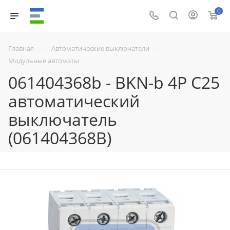
0
—
—
Главная
Автоматические выключатели
Модульные автоматы
061404368b - BKN-b 4P C25
автоматический
выключатель
(061404368B)