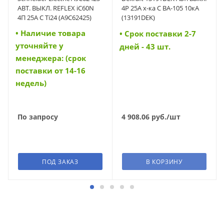
АВТ. ВЫКЛ. REFLEX iC60N
4P 25A х-ка C ВА-105 10кА
4П 25A C Ti24 (A9C62425)
(13191DEK)
• Наличие товара
• Cрок поставки 2-7
уточняйте у
дней - 43 шт.
менеджера: (срок
поставки от 14-16
недель)
По запросу
4 908.06
руб.
/шт
ПОД ЗАКАЗ
В КОРЗИНУ