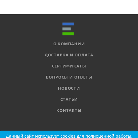
О КОМПАНИИ
ДОСТАВКА И ОПЛАТА
СЕРТИФИКАТЫ
ВОПРОСЫ И ОТВЕТЫ
НОВОСТИ
СТАТЬИ
КОНТАКТЫ
8 800 555-11-78
Данный сайт использует cookies для полноценной работы.
Данный сайт использует cookies для полноценной работы.