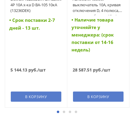
4P 10A х-ка D ВА-105 10кА
выключатель 10А, кривая
(13236DEK)
отключения D, 4 полюса,
откл. способность 10 кА
• Наличие товара
• Cрок поставки 2-7
(FAZ-D10/4) (279080)
уточняйте у
дней - 13 шт.
менеджера: (срок
поставки от 14-16
недель)
5 144.13
руб.
/шт
28 587.51
руб.
/шт
В КОРЗИНУ
В КОРЗИНУ