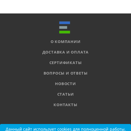
О КОМПАНИИ
ДОСТАВКА И ОПЛАТА
СЕРТИФИКАТЫ
ВОПРОСЫ И ОТВЕТЫ
НОВОСТИ
СТАТЬИ
КОНТАКТЫ
8 800 555-11-78
Данный сайт использует cookies для полноценной работы.
Данный сайт использует cookies для полноценной работы.