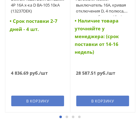
4P 16A х-ка D ВА-105 10кА
выключатель 16А, кривая
(13237DEK)
отключения D, 4 полюса,
откл. способность 10 кА
• Наличие товара
• Cрок поставки 2-7
(FAZ-D16/4) (279084)
уточняйте у
дней - 4 шт.
менеджера: (срок
поставки от 14-16
недель)
4 836.69
руб.
/шт
28 587.51
руб.
/шт
В КОРЗИНУ
В КОРЗИНУ