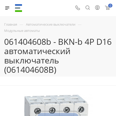
0
—
—
Главная
Автоматические выключатели
Модульные автоматы
061404608b - BKN-b 4P D16
автоматический
выключатель
(061404608B)