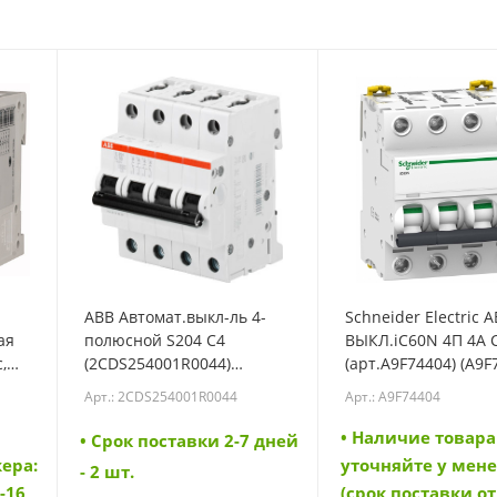
ABB Автомат.выкл-ль 4-
Schneider Electric А
ая
полюсной S204 C4
ВЫКЛ.iC60N 4П 4A 
,
(2CDS254001R0044)
(арт.A9F74404) (A9F
(2CDS254001R0044)
Арт.: 2CDS254001R0044
Арт.: A9F74404
• Наличие товара
• Cрок поставки 2-7 дней
ера:
уточняйте у мен
- 2 шт.
-16
(срок поставки от