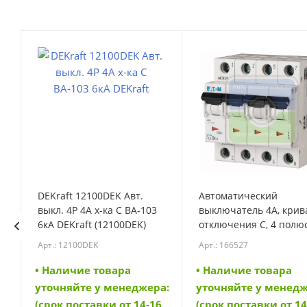
DEKraft 12100DEK Авт.
Автоматический
выкл. 4Р 4А х-ка C ВА-103
выключатель 4А, крив
6кА DEKraft (12100DEK)
отключения C, 4 полюс
откл. способность 6 кА
Арт.: 12100DEK
Арт.: 166527
(PL6-C4/4) (166527)
• Наличие товара
• Наличие товара
а:
уточняйте у менеджера:
уточняйте у менедж
6
(срок поставки от 14-16
(срок поставки от 14