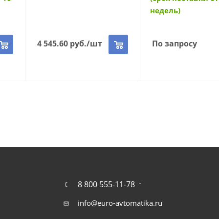
недель)
4 545.60
руб.
/шт
По запросу
8 800 555-11-78
info@euro-avtomatika.ru