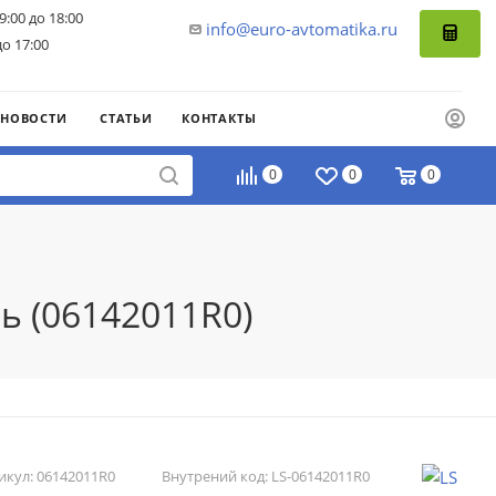
9:00 до 18:00
info@euro-avtomatika.ru
до 17:00
НОВОСТИ
СТАТЬИ
КОНТАКТЫ
0
0
0
ь (06142011R0)
икул:
06142011R0
Внутрений код:
LS-06142011R0