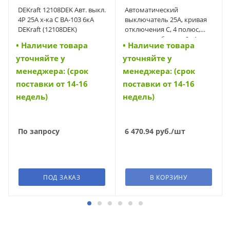
DEKraft 12108DEK Авт. выкл.
Автоматический
4Р 25А х-ка C ВА-103 6кА
выключатель 25А, кривая
DEKraft (12108DEK)
отключения C, 4 полюс,
откл. способность 6 кА
• Наличие товара
• Наличие товара
(PL6-C25/4) (166523)
уточняйте у
уточняйте у
менеджера: (срок
менеджера: (срок
поставки от 14-16
поставки от 14-16
недель)
недель)
По запросу
6 470.94
руб.
/шт
ПОД ЗАКАЗ
В КОРЗИНУ