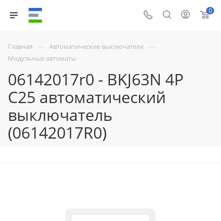
0
—
—
Главная
Автоматические выключатели
Модульные автоматы
06142017r0 - BKJ63N 4P
C25 автоматический
выключатель
(06142017R0)