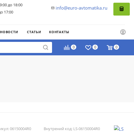
9:00 до 18:00
info@euro-avtomatika.ru
до 17:00
НОВОСТИ
СТАТЬИ
КОНТАКТЫ
0
0
0
икул:
06150004R0
Внутрений код:
LS-06150004R0