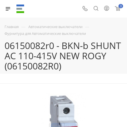
0
—
—
Главная
Автоматические выключатели
Фурнитура для Автоматические выключатели
06150082r0 - BKN-b SHUNT
AC 110-415V NEW ROGY
(06150082R0)