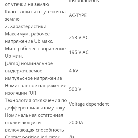
Instantaneous
от утечки на землю
Класс защиты от утечки на
AC-TYPE
землю
2. Характеристики
Максимум. рабочее
253 V AC
напряжение Ub макс.
Мин. рабочее напряжение
195 V AC
Ub мин.
[Uimp] номинальное
выдерживаемое
4 kV
импульсное напряжение
Номинальное напряжение
500 V
изоляции [Ui]
Технология отключения по
Voltage dependent
дифференциальному току
Номинальная остаточная
отключающая и
2000A
включающая способность
Contact position indicator
Да