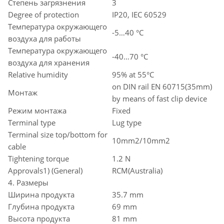
Степень загрязнения
3
Degree of protection
IP20, IEC 60529
Температура окружающего
-5…40 °C
воздуха для работы
Температура окружающего
-40…70 °C
воздуха для хранения
Relative humidity
95% at 55°C
on DIN rail EN 60715(35mm)
Монтаж
by means of fast clip device
Режим монтажа
Fixed
Terminal type
Lug type
Terminal size top/bottom for
10mm2/10mm2
cable
Tightening torque
1.2 N
Approvals1) (General)
RCM(Australia)
4. Размеры
Ширина продукта
35.7 mm
Глубина продукта
69 mm
Высота продукта
81 mm