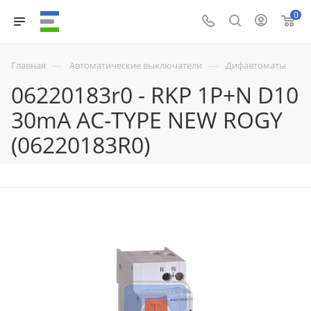
0
—
—
Главная
Автоматические выключатели
Дифавтоматы
06220183r0 - RKP 1P+N D10
30mA AC-TYPE NEW ROGY
(06220183R0)