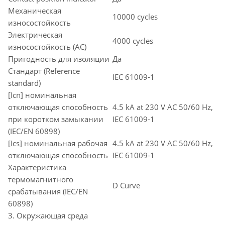
Механическая
10000 cycles
износостойкость
Электрическая
4000 cycles
износостойкость (AC)
Пригодность для изоляции
Да
Стандарт (Reference
IEC 61009-1
standard)
[Icn] номинальная
отключающая способность
4.5 kA at 230 V AC 50/60 Hz,
при коротком замыкании
IEC 61009-1
(IEC/EN 60898)
[Ics] номинальная рабочая
4.5 kA at 230 V AC 50/60 Hz,
отключающая способность
IEC 61009-1
Характеристика
термомагнитного
D Curve
срабатывания (IEC/EN
60898)
3. Окружающая среда