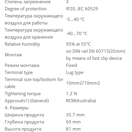
Степень загрязнения
3
Degree of protection
IP20, IEC 60529
Температура окружающего
-5…40 °C
воздуха для работы
Температура окружающего
-40…70 °C
воздуха для хранения
Relative humidity
95% at 55°C
on DIN rail EN 60715(35mm)
Монтаж
by means of fast clip device
Режим монтажа
Fixed
Terminal type
Lug type
Terminal size top/bottom for
10mm2/10mm2
cable
Tightening torque
1.2 N
Approvals1) (General)
RCM(Australia)
4. Размеры
Ширина продукта
35.7 mm
Глубина продукта
69 mm
Высота продукта
81 mm