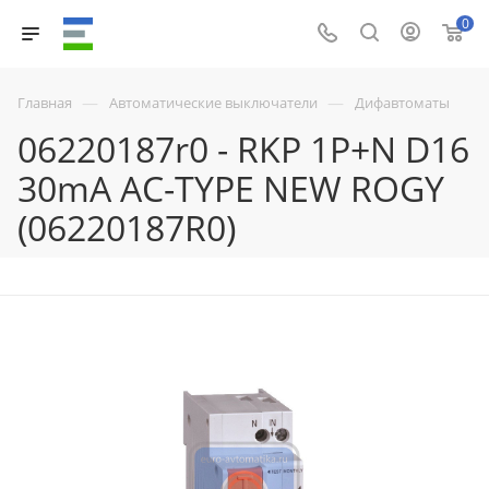
0
—
—
Главная
Автоматические выключатели
Дифавтоматы
06220187r0 - RKP 1P+N D16
30mA AC-TYPE NEW ROGY
(06220187R0)