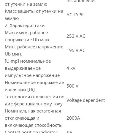
Instantaneous
от утечки на землю
Класс защиты от утечки на
AC-TYPE
землю
2. Характеристики
Максимум. рабочее
253 V AC
напряжение Ub макс.
Мин. рабочее напряжение
195 V AC
Ub мин.
[Uimp] номинальное
выдерживаемое
4 kV
импульсное напряжение
Номинальное напряжение
500 V
изоляции [Ui]
Технология отключения по
Voltage dependent
дифференциальному току
Номинальная остаточная
отключающая и
2000A
включающая способность
Contact position indicator
Да