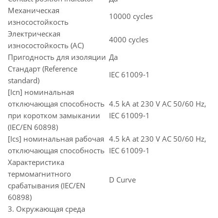
Механическая
10000 cycles
износостойкость
Электрическая
4000 cycles
износостойкость (AC)
Пригодность для изоляции
Да
Стандарт (Reference
IEC 61009-1
standard)
[Icn] номинальная
отключающая способность
4.5 kA at 230 V AC 50/60 Hz,
при коротком замыкании
IEC 61009-1
(IEC/EN 60898)
[Ics] номинальная рабочая
4.5 kA at 230 V AC 50/60 Hz,
отключающая способность
IEC 61009-1
Характеристика
термомагнитного
D Curve
срабатывания (IEC/EN
60898)
3. Окружающая среда