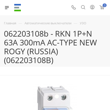
0
—
—
Главная
Автоматические выключатели
УЗО
062203108b - RKN 1P+N
63A 300mA AC-TYPE NEW
ROGY (RUSSIA)
(062203108B)