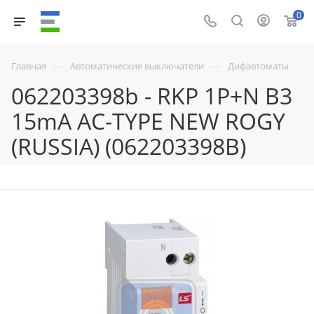
0
—
—
Главная
Автоматические выключатели
Дифавтоматы
062203398b - RKP 1P+N B3
15mA AC-TYPE NEW ROGY
(RUSSIA) (062203398B)