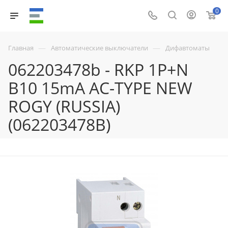
0
—
—
Главная
Автоматические выключатели
Дифавтоматы
062203478b - RKP 1P+N
B10 15mA AC-TYPE NEW
ROGY (RUSSIA)
(062203478B)