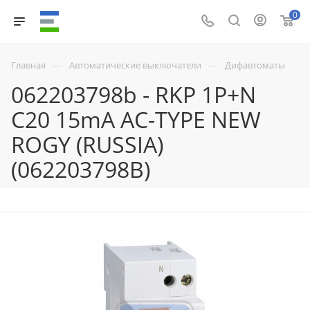
0
—
—
Главная
Автоматические выключатели
Дифавтоматы
062203798b - RKP 1P+N
C20 15mA AC-TYPE NEW
ROGY (RUSSIA)
(062203798B)