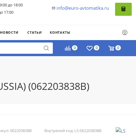
9:00 до 18:00
info@euro-avtomatika.ru
до 17:00
НОВОСТИ
СТАТЬИ
КОНТАКТЫ
0
0
0
SSIA) (062203838B)
икул:
062203838B
Внутрений код:
LS-062203838B