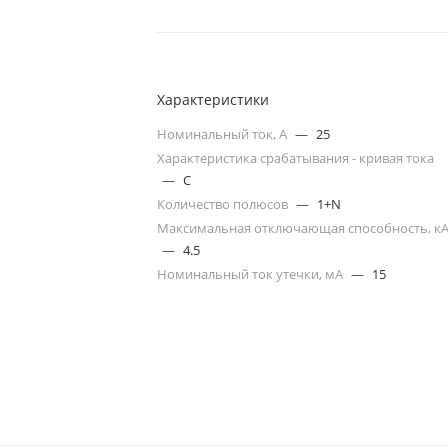
Характеристики
Номинальный ток, А
—
25
Характеристика срабатывания - кривая тока
—
C
Количество полюсов
—
1+N
Максимальная отключающая способность, к
—
4.5
Номинальный ток утечки, мА
—
15