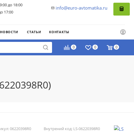
9:00 до 18:00
info@euro-avtomatika.ru
до 17:00
НОВОСТИ
СТАТЬИ
КОНТАКТЫ
0
0
0
06220398R0)
икул:
06220398R0
Внутрений код:
LS-06220398R0