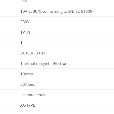
RKS
10A at 30℃ conforming to EN/IEC 61009-1
230V
1P+N
1
AC (50/60 Hz)
Thermal-magnetic Electronic
100mA
≤0.1sec.
Instantaneous
AC-TYPE