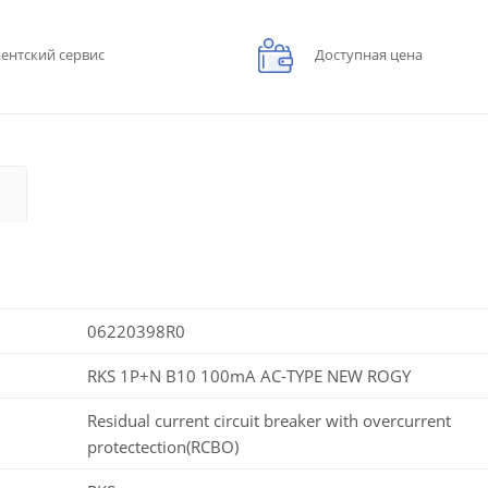
ентский сервис
Доступная цена
06220398R0
RKS 1P+N B10 100mA AC-TYPE NEW ROGY
Residual current circuit breaker with overcurrent
protectection(RCBO)