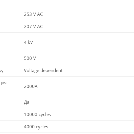
253 V AC
207 V AC
4 kV
500 V
ку
Voltage dependent
щая
2000A
Да
10000 cycles
4000 cycles