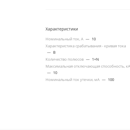
Характеристики
Номинальный ток, А
—
10
Характеристика срабатывания - кривая тока
—
B
Количество полюсов
—
1+N
Максимальная отключающая способность, к
—
10
Номинальный ток утечки, мА
—
100