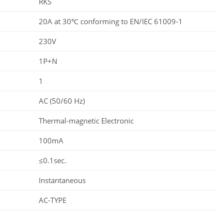
RKS
20A at 30℃ conforming to EN/IEC 61009-1
230V
1P+N
1
AC (50/60 Hz)
Thermal-magnetic Electronic
100mA
≤0.1sec.
Instantaneous
AC-TYPE