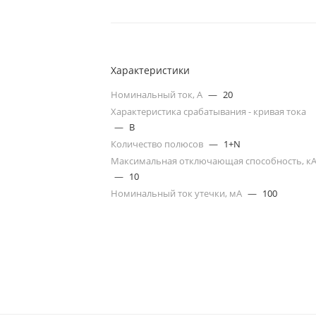
Характеристики
Номинальный ток, А
—
20
Характеристика срабатывания - кривая тока
—
B
Количество полюсов
—
1+N
Максимальная отключающая способность, к
—
10
Номинальный ток утечки, мА
—
100