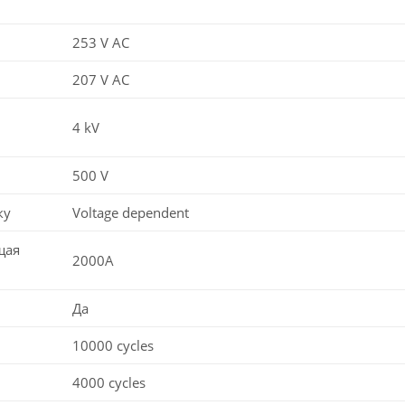
253 V AC
207 V AC
4 kV
500 V
ку
Voltage dependent
щая
2000A
Да
10000 cycles
4000 cycles