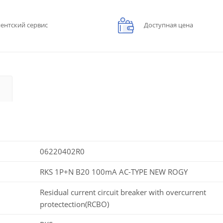
ентский сервис
Доступная цена
06220402R0
RKS 1P+N B20 100mA AC-TYPE NEW ROGY
Residual current circuit breaker with overcurrent
protectection(RCBO)