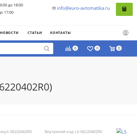
9:00 до 18:00
info@euro-avtomatika.ru
до 17:00
НОВОСТИ
СТАТЬИ
КОНТАКТЫ
0
0
0
06220402R0)
икул:
06220402R0
Внутрений код:
LS-06220402R0