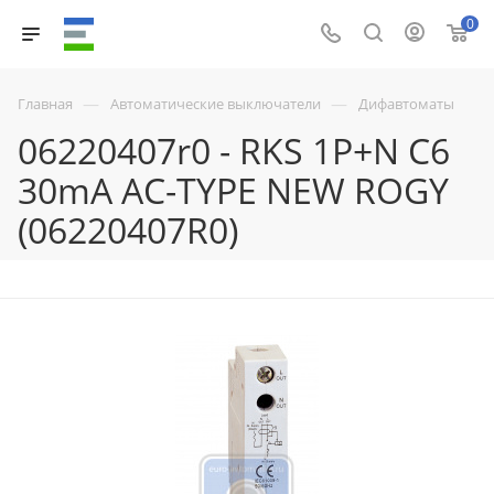
0
—
—
Главная
Автоматические выключатели
Дифавтоматы
06220407r0 - RKS 1P+N C6
30mA AC-TYPE NEW ROGY
(06220407R0)