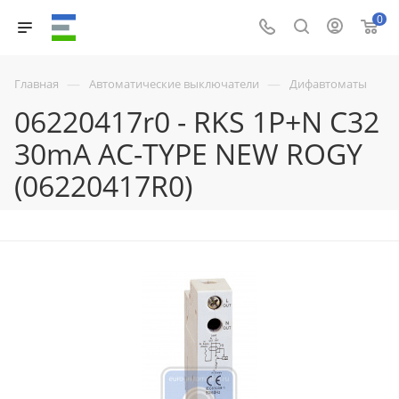
0
—
—
Главная
Автоматические выключатели
Дифавтоматы
06220417r0 - RKS 1P+N C32
30mA AC-TYPE NEW ROGY
(06220417R0)