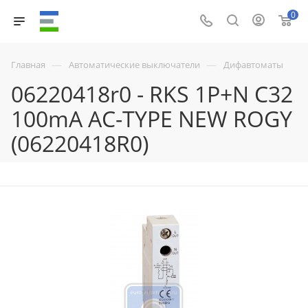
0
—
—
Главная
Автоматические выключатели
Дифавтоматы
06220418r0 - RKS 1P+N C32
100mA AC-TYPE NEW ROGY
(06220418R0)