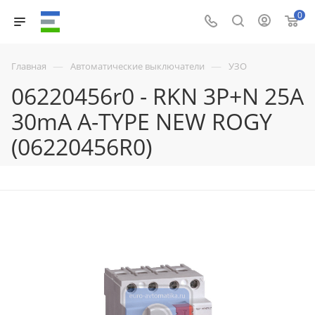
0
—
—
Главная
Автоматические выключатели
УЗО
06220456r0 - RKN 3P+N 25A
30mA A-TYPE NEW ROGY
(06220456R0)