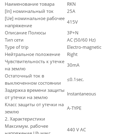
Наименование товара
RKN
[In] номинальный ток
25A
[Ue] номинальное рабочее
415V
напряжение
Описание Полюсы
3P+N
Тип сети
AC (50/60 Hz)
Type of trip
Electro-magnetic
Нейтральное положение
Right
Чувствительность к утечке
30mA
на землю
Остаточный ток в
≤0.1sec.
выключенном состоянии
Задержка времени защиты
Instantaneous
от утечки на землю
Класс защиты от утечки на
A-TYPE
землю
2. Характеристики
Максимум. рабочее
440 V AC
напряжение Ub макс.