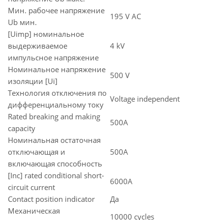
Мин. рабочее напряжение
195 V AC
Ub мин.
[Uimp] номинальное
выдерживаемое
4 kV
импульсное напряжение
Номинальное напряжение
500 V
изоляции [Ui]
Технология отключения по
Voltage independent
дифференциальному току
Rated breaking and making
500A
capacity
Номинальная остаточная
отключающая и
500A
включающая способность
[Inc] rated conditional short-
6000A
circuit current
Contact position indicator
Да
Механическая
10000 cycles