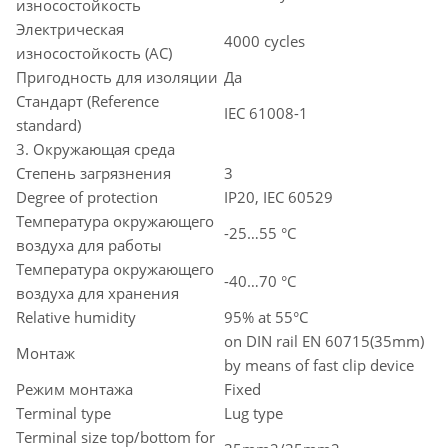
износостойкость
Электрическая
4000 cycles
износостойкость (AC)
Пригодность для изоляции
Да
Стандарт (Reference
IEC 61008-1
standard)
3. Окружающая среда
Степень загрязнения
3
Degree of protection
IP20, IEC 60529
Температура окружающего
-25…55 °C
воздуха для работы
Температура окружающего
-40…70 °C
воздуха для хранения
Relative humidity
95% at 55°C
on DIN rail EN 60715(35mm)
Монтаж
by means of fast clip device
Режим монтажа
Fixed
Terminal type
Lug type
Terminal size top/bottom for