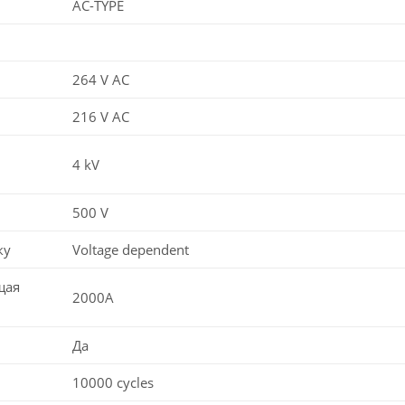
AC-TYPE
264 V AC
216 V AC
4 kV
500 V
ку
Voltage dependent
щая
2000A
Да
10000 cycles