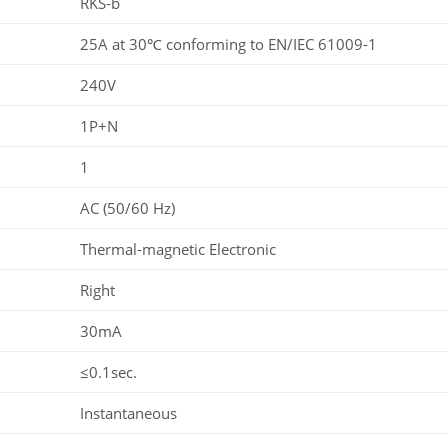
RKS-b
25A at 30℃ conforming to EN/IEC 61009-1
240V
1P+N
1
AC (50/60 Hz)
Thermal-magnetic Electronic
Right
30mA
≤0.1sec.
Instantaneous