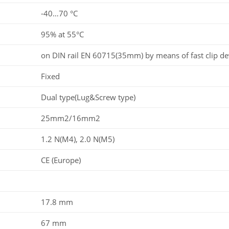
-40…70 °C
95% at 55°C
on DIN rail EN 60715(35mm) by means of fast clip de
Fixed
Dual type(Lug&Screw type)
25mm2/16mm2
1.2 N(M4), 2.0 N(M5)
CE (Europe)
17.8 mm
67 mm