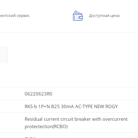
ентский сервис
Доступная цена
06220623R0
RKS-b 1P+N B25 30mA AC-TYPE NEW ROGY
Residual current circuit breaker with overcurrent
protectection(RCBO)