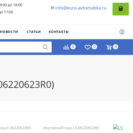
9:00 до 18:00
info@euro-avtomatika.ru
до 17:00
НОВОСТИ
СТАТЬИ
КОНТАКТЫ
0
0
0
06220623R0)
икул:
06220623R0
Внутрений код:
LS-06220623R0