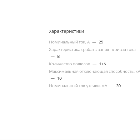
Характеристики
Номинальный ток, А
—
25
Характеристика срабатывания - кривая тока
—
B
Количество полюсов
—
1+N
Максимальная отключающая способность, к
—
10
Номинальный ток утечки, мА
—
30