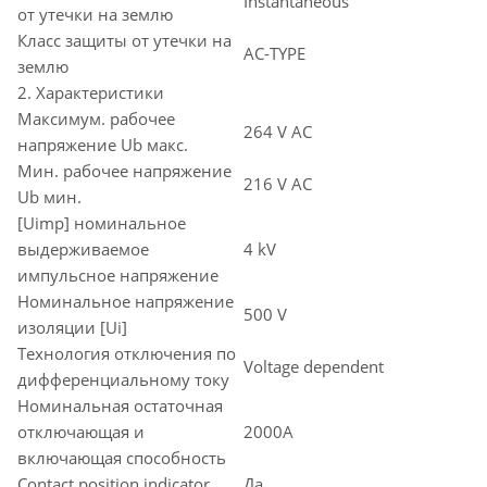
Instantaneous
от утечки на землю
Класс защиты от утечки на
AC-TYPE
землю
2. Характеристики
Максимум. рабочее
264 V AC
напряжение Ub макс.
Мин. рабочее напряжение
216 V AC
Ub мин.
[Uimp] номинальное
выдерживаемое
4 kV
импульсное напряжение
Номинальное напряжение
500 V
изоляции [Ui]
Технология отключения по
Voltage dependent
дифференциальному току
Номинальная остаточная
отключающая и
2000A
включающая способность
Contact position indicator
Да