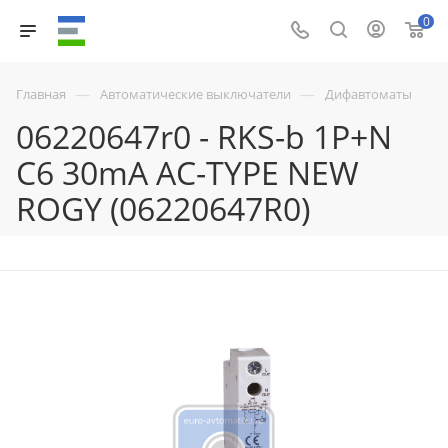
0
—
—
Главная
Автоматические выключатели
Дифавтоматы
06220647r0 - RKS-b 1P+N
C6 30mA AC-TYPE NEW
ROGY (06220647R0)