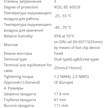
Степень загрязнения
3
Degree of protection
IP20, IEC 60529
Температура окружающего
-25…55 °C
воздуха для работы
Температура окружающего
-40…70 °C
воздуха для хранения
Relative humidity
95% at 55°C
on DIN rail EN 60715(35mm)
Монтаж
by means of fast clip device
Режим монтажа
Fixed
Terminal type
Dual type(Lug&Screw type)
Terminal size top/bottom for
25mm2/16mm2
cable
Tightening torque
1.2 N(M4), 2.0 N(M5)
Approvals1) (General)
CE (Europe)
4. Размеры
Ширина продукта
17.8 mm
Глубина продукта
67 mm
Высота продукта
111 mm