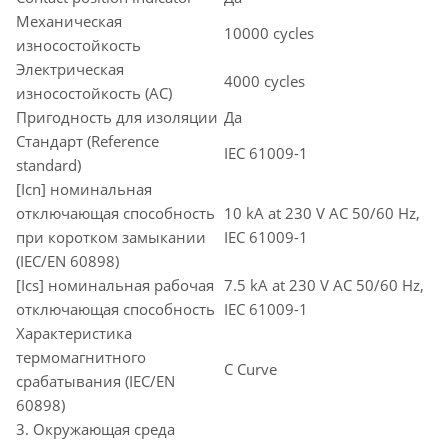
Механическая
10000 cycles
износостойкость
Электрическая
4000 cycles
износостойкость (AC)
Пригодность для изоляции
Да
Стандарт (Reference
IEC 61009-1
standard)
[Icn] номинальная
отключающая способность
10 kA at 230 V AC 50/60 Hz,
при коротком замыкании
IEC 61009-1
(IEC/EN 60898)
[Ics] номинальная рабочая
7.5 kA at 230 V AC 50/60 Hz,
отключающая способность
IEC 61009-1
Характеристика
термомагнитного
C Curve
срабатывания (IEC/EN
60898)
3. Окружающая среда