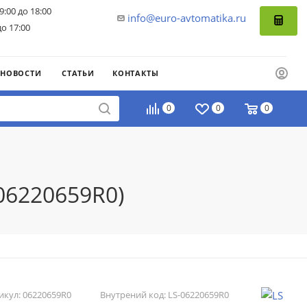
9:00 до 18:00
info@euro-avtomatika.ru
до 17:00
НОВОСТИ
СТАТЬИ
КОНТАКТЫ
0
0
0
06220659R0)
икул:
06220659R0
Внутрений код:
LS-06220659R0