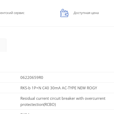
ентский сервис
Доступная цена
06220659R0
RKS-b 1P+N C40 30mA AC-TYPE NEW ROGY
Residual current circuit breaker with overcurrent
protectection(RCBO)