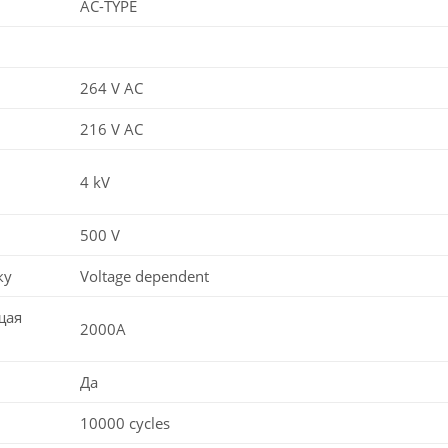
AC-TYPE
264 V AC
216 V AC
4 kV
500 V
ку
Voltage dependent
щая
2000A
Да
10000 cycles