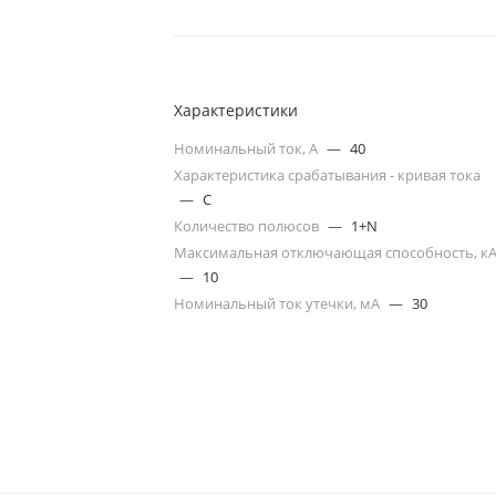
Характеристики
Номинальный ток, А
—
40
Характеристика срабатывания - кривая тока
—
C
Количество полюсов
—
1+N
Максимальная отключающая способность, к
—
10
Номинальный ток утечки, мА
—
30