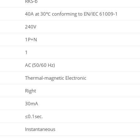
RKS-b
40A at 30℃ conforming to EN/IEC 61009-1
240V
1P+N
1
AC (50/60 Hz)
Thermal-magnetic Electronic
Right
30mA
≤0.1sec.
Instantaneous