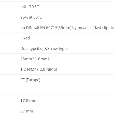
-40…70 °C
95% at 55°C
on DIN rail EN 60715(35mm) by means of fast clip de
Fixed
Dual type(Lug&Screw type)
25mm2/16mm2
1.2 N(M4), 2.0 N(M5)
CE (Europe)
17.8 mm
67 mm