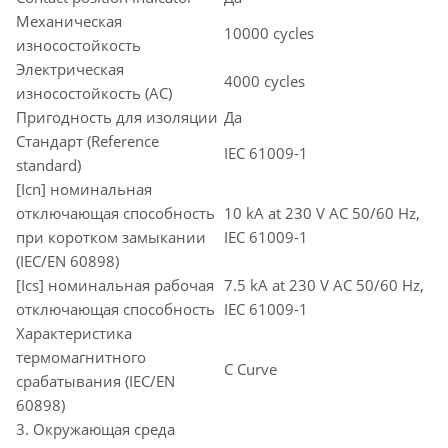
Механическая
10000 cycles
износостойкость
Электрическая
4000 cycles
износостойкость (AC)
Пригодность для изоляции
Да
Стандарт (Reference
IEC 61009-1
standard)
[Icn] номинальная
отключающая способность
10 kA at 230 V AC 50/60 Hz,
при коротком замыкании
IEC 61009-1
(IEC/EN 60898)
[Ics] номинальная рабочая
7.5 kA at 230 V AC 50/60 Hz,
отключающая способность
IEC 61009-1
Характеристика
термомагнитного
C Curve
срабатывания (IEC/EN
60898)
3. Окружающая среда