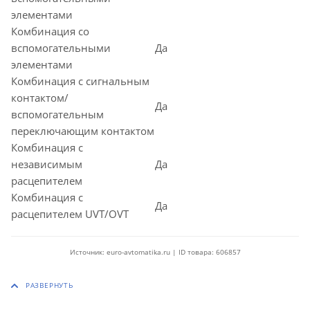
элементами
Комбинация со
вспомогательными
Да
элементами
Комбинация с сигнальным
контактом/
Да
вспомогательным
переключающим контактом
Комбинация с
независимым
Да
расцепителем
Комбинация с
Да
расцепителем UVT/OVT
Источник: euro-avtomatika.ru | ID товара: 606857