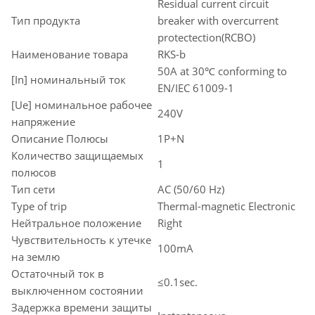
Residual current circuit
Тип продукта
breaker with overcurrent
protectection(RCBO)
Наименование товара
RKS-b
50A at 30℃ conforming to
[In] номинальный ток
EN/IEC 61009-1
[Ue] номинальное рабочее
240V
напряжение
Описание Полюсы
1P+N
Количество защищаемых
1
полюсов
Тип сети
AC (50/60 Hz)
Type of trip
Thermal-magnetic Electronic
Нейтральное положение
Right
Чувствительность к утечке
100mA
на землю
Остаточный ток в
≤0.1sec.
выключенном состоянии
Задержка времени защиты