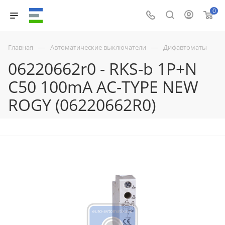
0
—
—
Главная
Автоматические выключатели
Дифавтоматы
06220662r0 - RKS-b 1P+N
C50 100mA AC-TYPE NEW
ROGY (06220662R0)