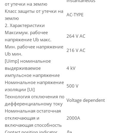
Instantaneous
от утечки на землю
Класс защиты от утечки на
AC-TYPE
землю
2. Характеристики
Максимум. рабочее
264 V AC
напряжение Ub макс.
Мин. рабочее напряжение
216 V AC
Ub мин.
[Uimp] номинальное
выдерживаемое
4 kV
импульсное напряжение
Номинальное напряжение
500 V
изоляции [Ui]
Технология отключения по
Voltage dependent
дифференциальному току
Номинальная остаточная
отключающая и
2000A
включающая способность
Contact position indicator
Да