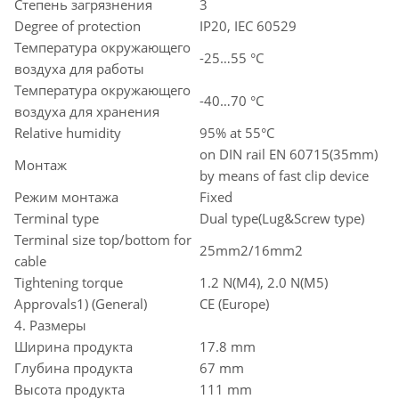
Степень загрязнения
3
Degree of protection
IP20, IEC 60529
Температура окружающего
-25…55 °C
воздуха для работы
Температура окружающего
-40…70 °C
воздуха для хранения
Relative humidity
95% at 55°C
on DIN rail EN 60715(35mm)
Монтаж
by means of fast clip device
Режим монтажа
Fixed
Terminal type
Dual type(Lug&Screw type)
Terminal size top/bottom for
25mm2/16mm2
cable
Tightening torque
1.2 N(M4), 2.0 N(M5)
Approvals1) (General)
CE (Europe)
4. Размеры
Ширина продукта
17.8 mm
Глубина продукта
67 mm
Высота продукта
111 mm