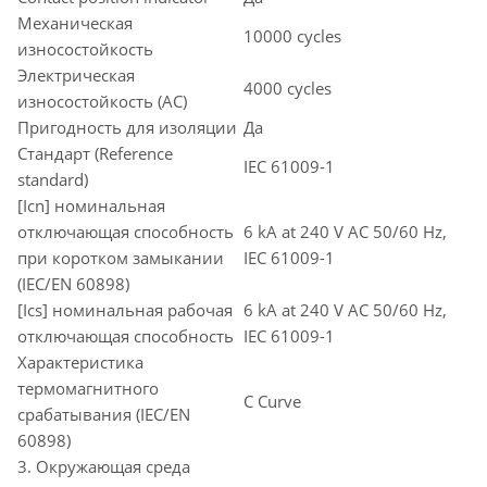
Механическая
10000 cycles
износостойкость
Электрическая
4000 cycles
износостойкость (AC)
Пригодность для изоляции
Да
Стандарт (Reference
IEC 61009-1
standard)
[Icn] номинальная
отключающая способность
6 kA at 240 V AC 50/60 Hz,
при коротком замыкании
IEC 61009-1
(IEC/EN 60898)
[Ics] номинальная рабочая
6 kA at 240 V AC 50/60 Hz,
отключающая способность
IEC 61009-1
Характеристика
термомагнитного
C Curve
срабатывания (IEC/EN
60898)
3. Окружающая среда