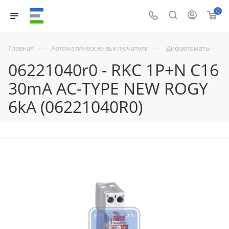
0
—
—
Главная
Автоматические выключатели
Дифавтоматы
06221040r0 - RKC 1P+N C16
30mA AC-TYPE NEW ROGY
6kA (06221040R0)