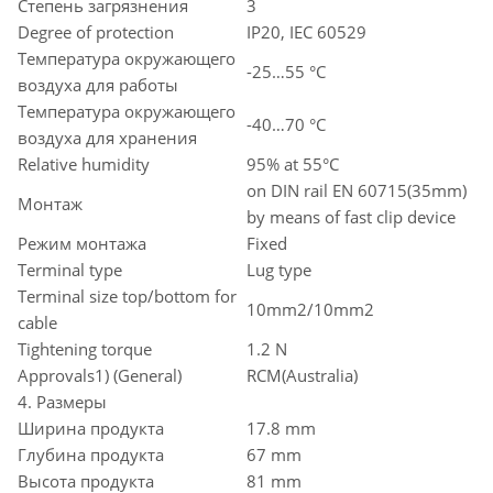
Степень загрязнения
3
Degree of protection
IP20, IEC 60529
Температура окружающего
-25…55 °C
воздуха для работы
Температура окружающего
-40…70 °C
воздуха для хранения
Relative humidity
95% at 55°C
on DIN rail EN 60715(35mm)
Монтаж
by means of fast clip device
Режим монтажа
Fixed
Terminal type
Lug type
Terminal size top/bottom for
10mm2/10mm2
cable
Tightening torque
1.2 N
Approvals1) (General)
RCM(Australia)
4. Размеры
Ширина продукта
17.8 mm
Глубина продукта
67 mm
Высота продукта
81 mm