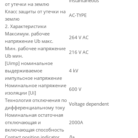
Instantaneous
от утечки на землю
Класс защиты от утечки на
AC-TYPE
землю
2. Характеристики
Максимум. рабочее
264 V AC
напряжение Ub макс.
Мин. рабочее напряжение
216 V AC
Ub мин.
[Uimp] номинальное
выдерживаемое
4 kV
импульсное напряжение
Номинальное напряжение
600 V
изоляции [Ui]
Технология отключения по
Voltage dependent
дифференциальному току
Номинальная остаточная
отключающая и
2000A
включающая способность
Contact position indicator
Да