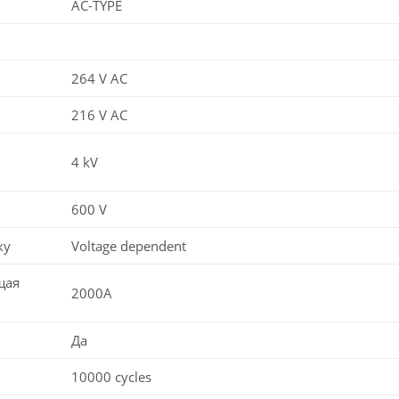
AC-TYPE
264 V AC
216 V AC
4 kV
600 V
ку
Voltage dependent
щая
2000A
Да
10000 cycles