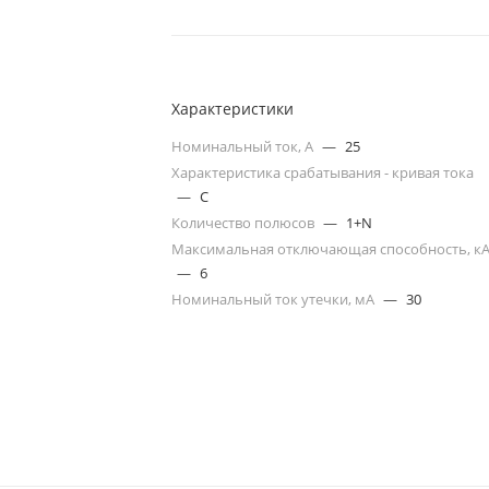
Характеристики
Номинальный ток, А
—
25
Характеристика срабатывания - кривая тока
—
C
Количество полюсов
—
1+N
Максимальная отключающая способность, к
—
6
Номинальный ток утечки, мА
—
30