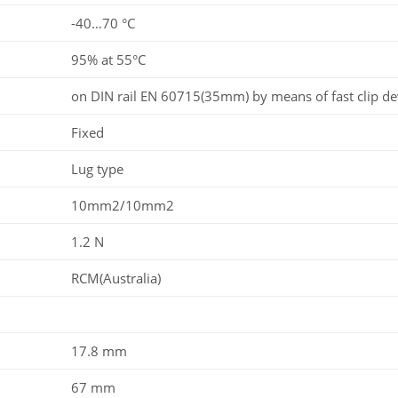
-40…70 °C
95% at 55°C
on DIN rail EN 60715(35mm) by means of fast clip de
Fixed
Lug type
10mm2/10mm2
1.2 N
RCM(Australia)
17.8 mm
67 mm