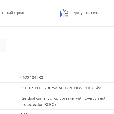
ентский сервис
Доступная цена
06221042R0
RKC 1P+N C25 30mA AC-TYPE NEW ROGY 6kA
Residual current circuit breaker with overcurrent
protectection(RCBO)