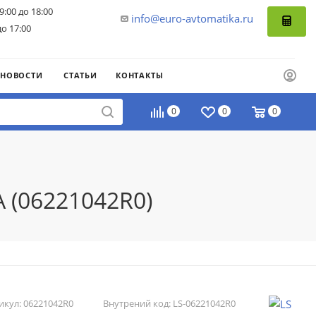
9:00 до 18:00
info@euro-avtomatika.ru
до 17:00
НОВОСТИ
СТАТЬИ
КОНТАКТЫ
0
0
0
 (06221042R0)
икул:
06221042R0
Внутрений код:
LS-06221042R0