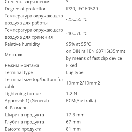
Степень загрязнения
3
Degree of protection
IP20, IEC 60529
Температура окружающего
-25…55 °C
воздуха для работы
Температура окружающего
-40…70 °C
воздуха для хранения
Relative humidity
95% at 55°C
on DIN rail EN 60715(35mm)
Монтаж
by means of fast clip device
Режим монтажа
Fixed
Terminal type
Lug type
Terminal size top/bottom for
10mm2/10mm2
cable
Tightening torque
1.2 N
Approvals1) (General)
RCM(Australia)
4. Размеры
Ширина продукта
17.8 mm
Глубина продукта
67 mm
Высота продукта
81 mm