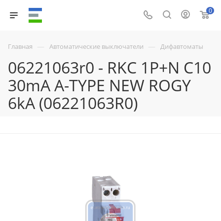
0
—
—
Главная
Автоматические выключатели
Дифавтоматы
06221063r0 - RKC 1P+N C10
30mA A-TYPE NEW ROGY
6kA (06221063R0)