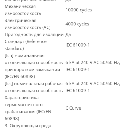
Механическая
10000 cycles
износостойкость
Электрическая
4000 cycles
износостойкость (AC)
Пригодность для изоляции
Да
Стандарт (Reference
IEC 61009-1
standard)
[Icn] номинальная
отключающая способность
6 kA at 240 V AC 50/60 Hz,
при коротком замыкании
IEC 61009-1
(IEC/EN 60898)
[Ics] номинальная рабочая
6 kA at 240 V AC 50/60 Hz,
отключающая способность
IEC 61009-1
Характеристика
термомагнитного
C Curve
срабатывания (IEC/EN
60898)
3. Окружающая среда