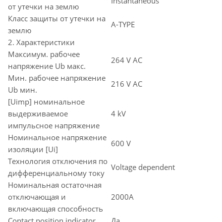
Instantaneous
от утечки на землю
Класс защиты от утечки на
A-TYPE
землю
2. Характеристики
Максимум. рабочее
264 V AC
напряжение Ub макс.
Мин. рабочее напряжение
216 V AC
Ub мин.
[Uimp] номинальное
выдерживаемое
4 kV
импульсное напряжение
Номинальное напряжение
600 V
изоляции [Ui]
Технология отключения по
Voltage dependent
дифференциальному току
Номинальная остаточная
отключающая и
2000A
включающая способность
Contact position indicator
Да