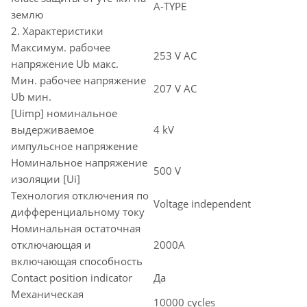
A-TYPE
землю
2. Характеристики
Максимум. рабочее
253 V AC
напряжение Ub макс.
Мин. рабочее напряжение
207 V AC
Ub мин.
[Uimp] номинальное
выдерживаемое
4 kV
импульсное напряжение
Номинальное напряжение
500 V
изоляции [Ui]
Технология отключения по
Voltage independent
дифференциальному току
Номинальная остаточная
отключающая и
2000A
включающая способность
Contact position indicator
Да
Механическая
10000 cycles