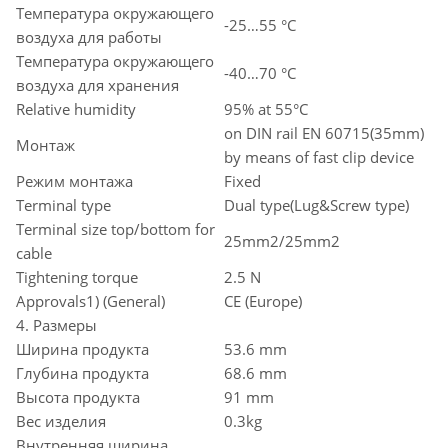
Температура окружающего
-25…55 °C
воздуха для работы
Температура окружающего
-40…70 °C
воздуха для хранения
Relative humidity
95% at 55°C
on DIN rail EN 60715(35mm)
Монтаж
by means of fast clip device
Режим монтажа
Fixed
Terminal type
Dual type(Lug&Screw type)
Terminal size top/bottom for
25mm2/25mm2
cable
Tightening torque
2.5 N
Approvals1) (General)
CE (Europe)
4. Размеры
Ширина продукта
53.6 mm
Глубина продукта
68.6 mm
Высота продукта
91 mm
Вес изделия
0.3kg
Внутренняя ширина