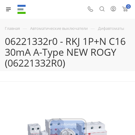
0
—
—
Главная
Автоматические выключатели
Дифавтоматы
06221332r0 - RKJ 1P+N C16
30mA A-Type NEW ROGY
(06221332R0)