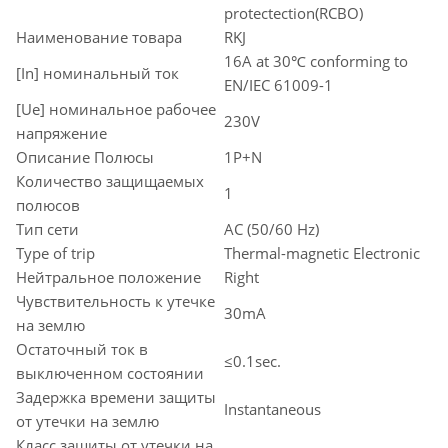
protectection(RCBO)
Наименование товара
RKJ
16A at 30℃ conforming to
[In] номинальный ток
EN/IEC 61009-1
[Ue] номинальное рабочее
230V
напряжение
Описание Полюсы
1P+N
Количество защищаемых
1
полюсов
Тип сети
AC (50/60 Hz)
Type of trip
Thermal-magnetic Electronic
Нейтральное положение
Right
Чувствительность к утечке
30mA
на землю
Остаточный ток в
≤0.1sec.
выключенном состоянии
Задержка времени защиты
Instantaneous
от утечки на землю
Класс защиты от утечки на