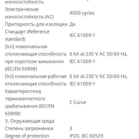
износостойкость
Электрическая
4000 cycles
износостойкость (AC)
Пригодность для изоляции
Да
Стандарт (Reference
IEC 61009-1
standard)
[Icn] номинальная
отключающая способность
6 kA at 230 V AC 50/60 Hz,
при коротком замыкании
IEC 61009-1
(IEC/EN 60898)
[Ics] номинальная рабочая
6 kA at 230 V AC 50/60 Hz,
отключающая способность
IEC 61009-1
Характеристика
термомагнитного
C Curve
срабатывания (IEC/EN
60898)
3. Окружающая среда
Степень загрязнения
3
Degree of protection
IP20, IEC 60529