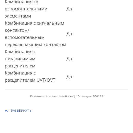
Комбинация со
вспомогательными
Да
элементами
Комбинация с сигнальным
контактом/
Да
вспомогательным
переключающим контактом
Комбинация с
независимым
Да
расцепителем
Комбинация с
Да
расцепителем UVT/OVT
Источник: euro-avtomatika.ru | ID товара: 606113