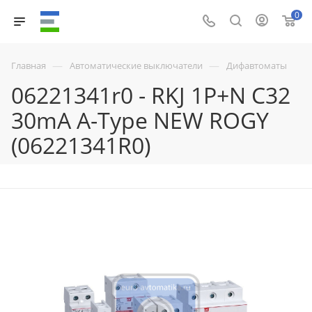
0
—
—
Главная
Автоматические выключатели
Дифавтоматы
06221341r0 - RKJ 1P+N C32
30mA A-Type NEW ROGY
(06221341R0)