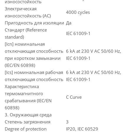
износостойкость
Электрическая
4000 cycles
износостойкость (AC)
Пригодность для изоляции
Да
Стандарт (Reference
IEC 61009-1
standard)
[Icn] номинальная
отключающая способность
6 kA at 230 V AC 50/60 Hz,
при коротком замыкании
IEC 61009-1
(IEC/EN 60898)
[Ics] номинальная рабочая
6 kA at 230 V AC 50/60 Hz,
отключающая способность
IEC 61009-1
Характеристика
термомагнитного
C Curve
срабатывания (IEC/EN
60898)
3. Окружающая среда
Степень загрязнения
3
Degree of protection
IP20, IEC 60529