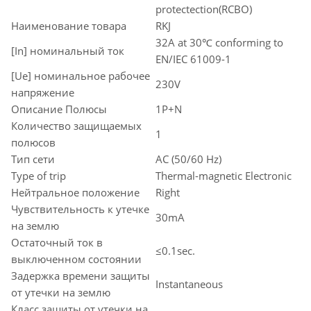
protectection(RCBO)
Наименование товара
RKJ
32A at 30℃ conforming to
[In] номинальный ток
EN/IEC 61009-1
[Ue] номинальное рабочее
230V
напряжение
Описание Полюсы
1P+N
Количество защищаемых
1
полюсов
Тип сети
AC (50/60 Hz)
Type of trip
Thermal-magnetic Electronic
Нейтральное положение
Right
Чувствительность к утечке
30mA
на землю
Остаточный ток в
≤0.1sec.
выключенном состоянии
Задержка времени защиты
Instantaneous
от утечки на землю
Класс защиты от утечки на