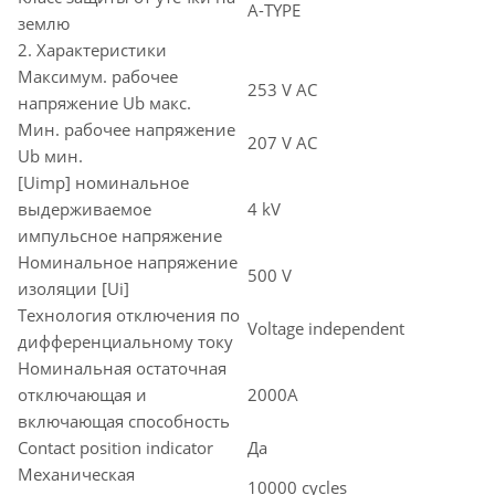
A-TYPE
землю
2. Характеристики
Максимум. рабочее
253 V AC
напряжение Ub макс.
Мин. рабочее напряжение
207 V AC
Ub мин.
[Uimp] номинальное
выдерживаемое
4 kV
импульсное напряжение
Номинальное напряжение
500 V
изоляции [Ui]
Технология отключения по
Voltage independent
дифференциальному току
Номинальная остаточная
отключающая и
2000A
включающая способность
Contact position indicator
Да
Механическая
10000 cycles