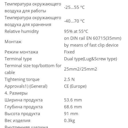
Температура окружающего
-25…55 °C
воздуха для работы
Температура окружающего
-40…70 °C
воздуха для хранения
Relative humidity
95% at 55°C
on DIN rail EN 60715(35mm)
Монтаж
by means of fast clip device
Режим монтажа
Fixed
Terminal type
Dual type(Lug&Screw type)
Terminal size top/bottom for
25mm2/25mm2
cable
Tightening torque
2.5 N
Approvals1) (General)
CE (Europe)
4. Размеры
Ширина продукта
53.6 mm
Глубина продукта
68.6 mm
Высота продукта
91 mm
Вес изделия
0.3kg
Внутренняя ширина