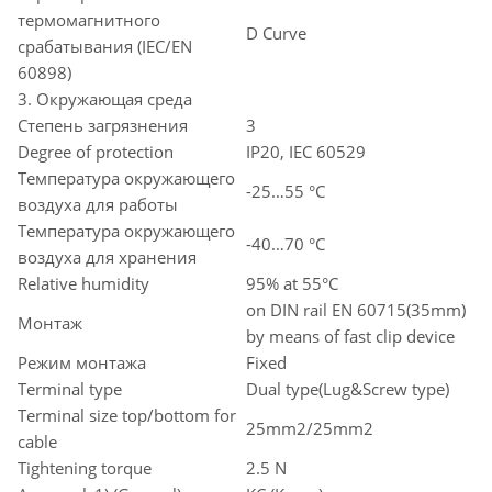
термомагнитного
D Curve
срабатывания (IEC/EN
60898)
3. Окружающая среда
Степень загрязнения
3
Degree of protection
IP20, IEC 60529
Температура окружающего
-25…55 °C
воздуха для работы
Температура окружающего
-40…70 °C
воздуха для хранения
Relative humidity
95% at 55°C
on DIN rail EN 60715(35mm)
Монтаж
by means of fast clip device
Режим монтажа
Fixed
Terminal type
Dual type(Lug&Screw type)
Terminal size top/bottom for
25mm2/25mm2
cable
Tightening torque
2.5 N