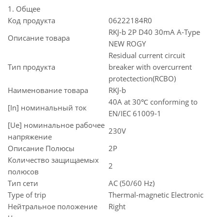
1. Общее
Код продукта
06222184R0
RKJ-b 2P D40 30mA A-Type
Описание товара
NEW ROGY
Residual current circuit
Тип продукта
breaker with overcurrent
protectection(RCBO)
Наименование товара
RKJ-b
40A at 30℃ conforming to
[In] номинальный ток
EN/IEC 61009-1
[Ue] номинальное рабочее
230V
напряжение
Описание Полюсы
2P
Количество защищаемых
2
полюсов
Тип сети
AC (50/60 Hz)
Type of trip
Thermal-magnetic Electronic
Нейтральное положение
Right