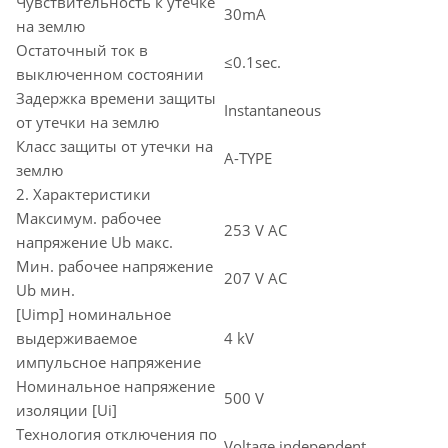
Чувствительность к утечке
30mA
на землю
Остаточный ток в
≤0.1sec.
выключенном состоянии
Задержка времени защиты
Instantaneous
от утечки на землю
Класс защиты от утечки на
A-TYPE
землю
2. Характеристики
Максимум. рабочее
253 V AC
напряжение Ub макс.
Мин. рабочее напряжение
207 V AC
Ub мин.
[Uimp] номинальное
выдерживаемое
4 kV
импульсное напряжение
Номинальное напряжение
500 V
изоляции [Ui]
Технология отключения по
Voltage independent