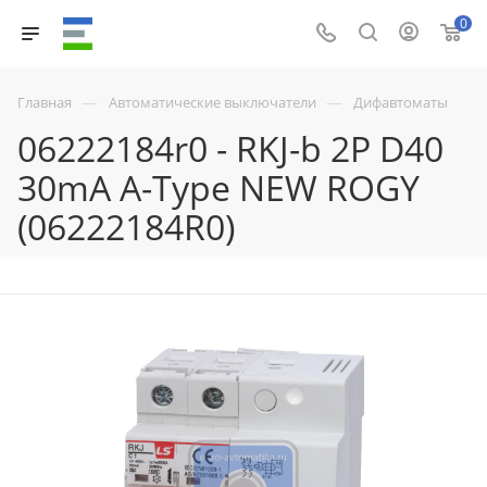
0
—
—
Главная
Автоматические выключатели
Дифавтоматы
06222184r0 - RKJ-b 2P D40
30mA A-Type NEW ROGY
(06222184R0)