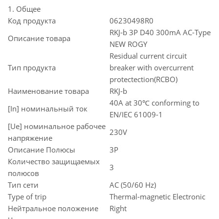
1. Общее
Код продукта
06230498R0
RKJ-b 3P D40 300mA AC-Type
Описание товара
NEW ROGY
Residual current circuit
Тип продукта
breaker with overcurrent
protectection(RCBO)
Наименование товара
RKJ-b
40A at 30℃ conforming to
[In] номинальный ток
EN/IEC 61009-1
[Ue] номинальное рабочее
230V
напряжение
Описание Полюсы
3P
Количество защищаемых
3
полюсов
Тип сети
AC (50/60 Hz)
Type of trip
Thermal-magnetic Electronic
Нейтральное положение
Right