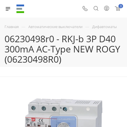
0
—
—
Главная
Автоматические выключатели
Дифавтоматы
06230498r0 - RKJ-b 3P D40
300mA AC-Type NEW ROGY
(06230498R0)