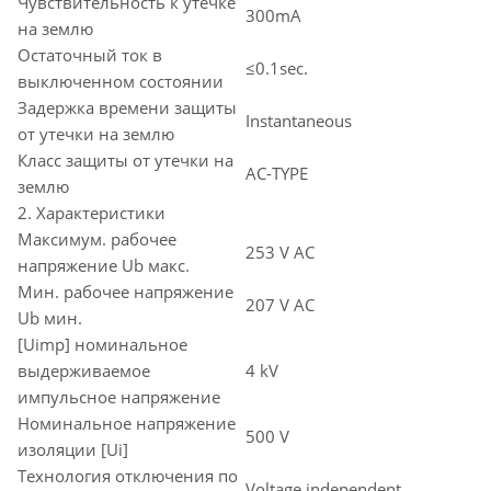
Чувствительность к утечке
300mA
на землю
Остаточный ток в
≤0.1sec.
выключенном состоянии
Задержка времени защиты
Instantaneous
от утечки на землю
Класс защиты от утечки на
AC-TYPE
землю
2. Характеристики
Максимум. рабочее
253 V AC
напряжение Ub макс.
Мин. рабочее напряжение
207 V AC
Ub мин.
[Uimp] номинальное
выдерживаемое
4 kV
импульсное напряжение
Номинальное напряжение
500 V
изоляции [Ui]
Технология отключения по
Voltage independent