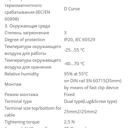
термомагнитного
D Curve
срабатывания (IEC/EN
60898)
3. Окружающая среда
Степень загрязнения
3
Degree of protection
IP20, IEC 60529
Температура окружающего
-25…55 °C
воздуха для работы
Температура окружающего
-40…70 °C
воздуха для хранения
Relative humidity
95% at 55°C
on DIN rail EN 60715(35mm)
Монтаж
by means of fast clip device
Режим монтажа
Fixed
Terminal type
Dual type(Lug&Screw type)
Terminal size top/bottom for
25mm2/25mm2
cable
Tightening torque
2.5 N