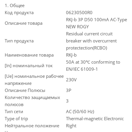
1. Общее
Код продукта
06230500R0
RKJ-b 3P D50 100mA AC-Type
Описание товара
NEW ROGY
Residual current circuit
Тип продукта
breaker with overcurrent
protectection(RCBO)
Наименование товара
RKJ-b
50A at 30℃ conforming to
[In] номинальный ток
EN/IEC 61009-1
[Ue] номинальное рабочее
230V
напряжение
Описание Полюсы
3P
Количество защищаемых
3
полюсов
Тип сети
AC (50/60 Hz)
Type of trip
Thermal-magnetic Electronic
Нейтральное положение
Right