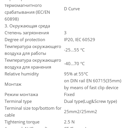
термомагнитного
D Curve
срабатывания (IEC/EN
60898)
3. Окружающая среда
Степень загрязнения
3
Degree of protection
IP20, IEC 60529
Температура окружающего
-25…55 °C
воздуха для работы
Температура окружающего
-40…70 °C
воздуха для хранения
Relative humidity
95% at 55°C
on DIN rail EN 60715(35mm)
Монтаж
by means of fast clip device
Режим монтажа
Fixed
Terminal type
Dual type(Lug&Screw type)
Terminal size top/bottom for
25mm2/25mm2
cable
Tightening torque
2.5 N