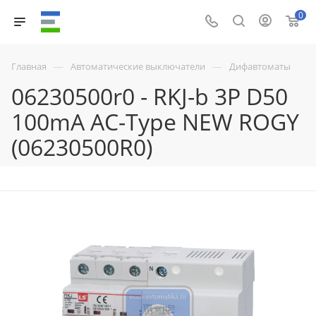
0
—
—
Главная
Автоматические выключатели
Дифавтоматы
06230500r0 - RKJ-b 3P D50
100mA AC-Type NEW ROGY
(06230500R0)