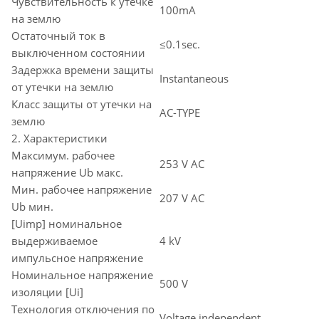
Чувствительность к утечке
100mA
на землю
Остаточный ток в
≤0.1sec.
выключенном состоянии
Задержка времени защиты
Instantaneous
от утечки на землю
Класс защиты от утечки на
AC-TYPE
землю
2. Характеристики
Максимум. рабочее
253 V AC
напряжение Ub макс.
Мин. рабочее напряжение
207 V AC
Ub мин.
[Uimp] номинальное
выдерживаемое
4 kV
импульсное напряжение
Номинальное напряжение
500 V
изоляции [Ui]
Технология отключения по
Voltage independent