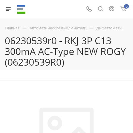
0
—
—
Главная
Автоматические выключатели
Дифавтоматы
06230539r0 - RKJ 3P C13
300mA AC-Type NEW ROGY
(06230539R0)