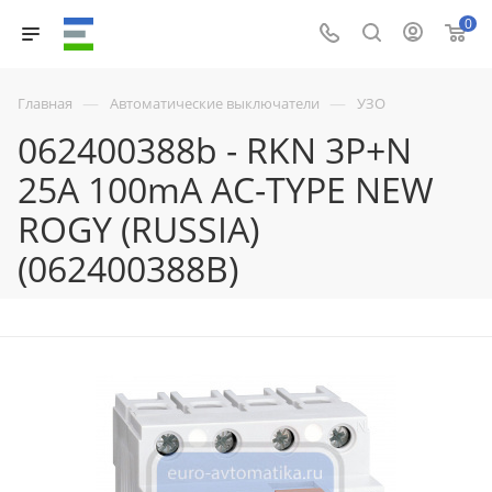
0
—
—
Главная
Автоматические выключатели
УЗО
062400388b - RKN 3P+N
25A 100mA AC-TYPE NEW
ROGY (RUSSIA)
(062400388B)