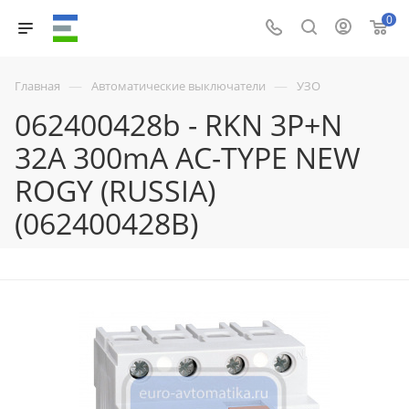
0
—
—
Главная
Автоматические выключатели
УЗО
062400428b - RKN 3P+N
32A 300mA AC-TYPE NEW
ROGY (RUSSIA)
(062400428B)